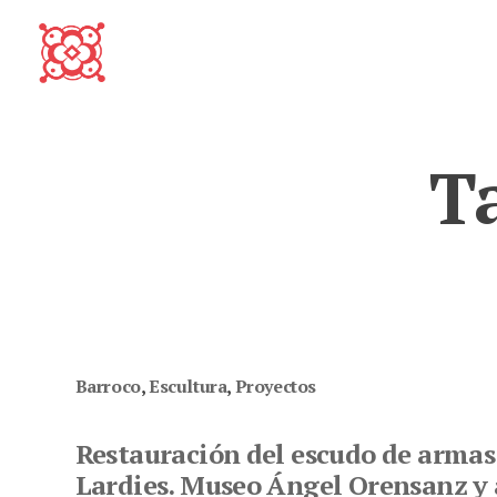
Skip
to
content
T
Barroco
,
Escultura
,
Proyectos
Restauración del escudo de armas 
Lardies. Museo Ángel Orensanz y 