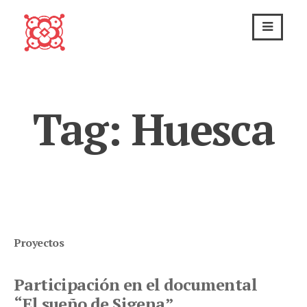
Skip
to
content
Tag:
Huesca
Proyectos
Participación en el documental
“El sueño de Sigena”